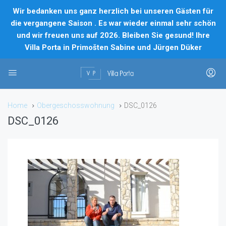
Wir bedanken uns ganz herzlich bei unseren Gästen für
die vergangene Saison . Es war wieder einmal sehr schön
und wir freuen uns auf 2026. Bleiben Sie gesund! Ihre
Villa Porta in Primošten Sabine und Jürgen Düker
Home
Obergeschosswohnung
DSC_0126
DSC_0126