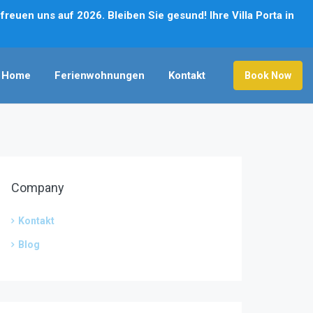
reuen uns auf 2026. Bleiben Sie gesund! Ihre Villa Porta in
Home
Ferienwohnungen
Kontakt
Book Now
Company
Kontakt
Blog
390
€
/night
195
€
/night