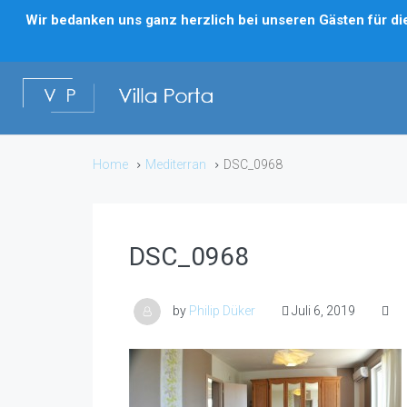
Wir bedanken uns ganz herzlich bei unseren Gästen für die 
Home
Mediterran
DSC_0968
DSC_0968
by
Philip Düker
Juli 6, 2019