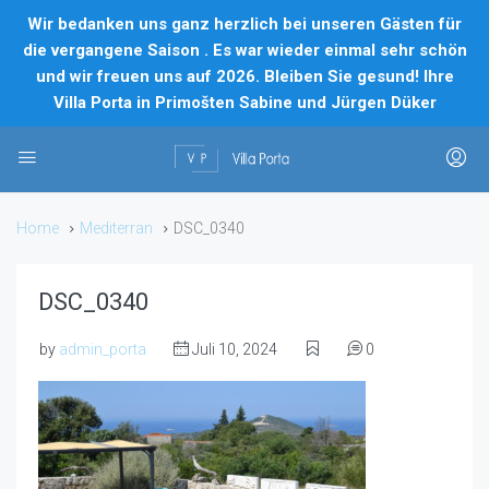
Wir bedanken uns ganz herzlich bei unseren Gästen für
die vergangene Saison . Es war wieder einmal sehr schön
und wir freuen uns auf 2026. Bleiben Sie gesund! Ihre
Villa Porta in Primošten Sabine und Jürgen Düker
Home
Mediterran
DSC_0340
DSC_0340
by
admin_porta
Juli 10, 2024
0