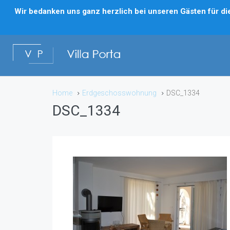
Wir bedanken uns ganz herzlich bei unseren Gästen für die 
Home
Erdgeschosswohnung
DSC_1334
DSC_1334