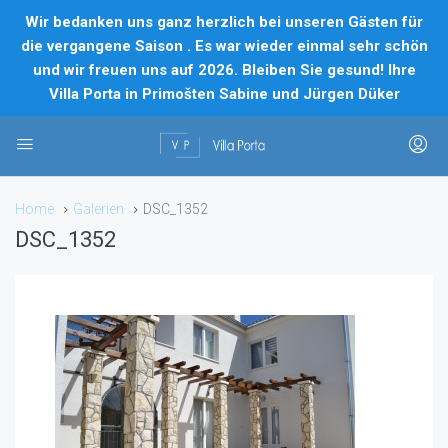
Wir bedanken uns ganz herzlich bei unseren Gästen für
die vergangene Saison . Es war wieder einmal sehr schön
und wir freuen uns auf 2026. Bleiben Sie gesund! Ihre
Villa Porta in Primošten Sabine und Jürgen Düker
Home
Galerien
DSC_1352
DSC_1352