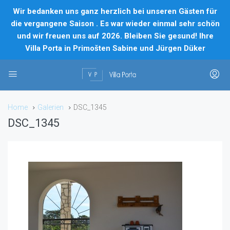
Wir bedanken uns ganz herzlich bei unseren Gästen für
die vergangene Saison . Es war wieder einmal sehr schön
und wir freuen uns auf 2026. Bleiben Sie gesund! Ihre
Villa Porta in Primošten Sabine und Jürgen Düker
Home
Galerien
DSC_1345
DSC_1345