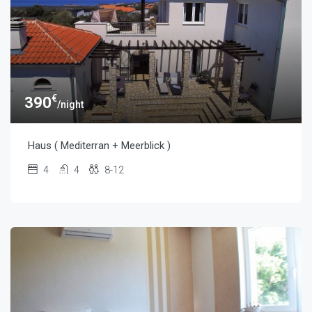
€
390
/night
Haus ( Mediterran + Meerblick )
4
4
8-12