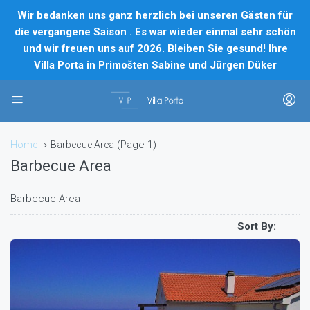
Wir bedanken uns ganz herzlich bei unseren Gästen für
die vergangene Saison . Es war wieder einmal sehr schön
und wir freuen uns auf 2026. Bleiben Sie gesund! Ihre
Villa Porta in Primošten Sabine und Jürgen Düker
(Page 1)
Home
Barbecue Area
Barbecue Area
Barbecue Area
Sort By: